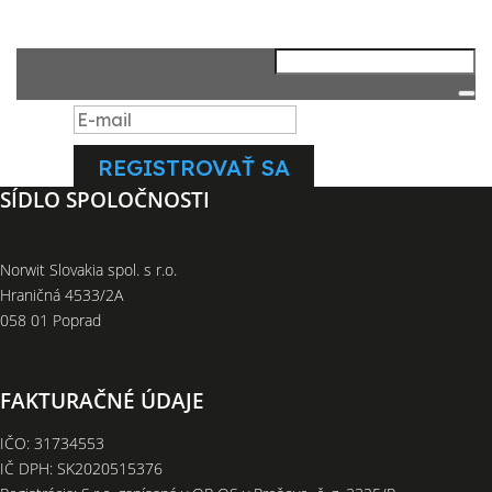
Ďakujeme Vám, že ste sa
prihlásili na odber
newsletrov.
REGISTROVAŤ SA
SÍDLO SPOLOČNOSTI
Norwit Slovakia spol. s r.o.
Hraničná 4533/2A
058 01 Poprad
FAKTURAČNÉ ÚDAJE
IČO: 31734553
IČ DPH: SK2020515376