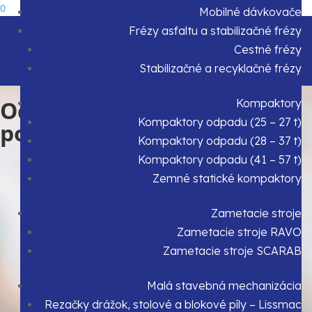
0
Mobilné dávkovače
Frézy asfaltu a stabilizačné frézy
Cestné frézy
Stabilizačné a recyklačné frézy
Od oblečenia
Kompaktory
Kompaktory odpadu (25 – 27 t)
po modely strojov
Kompaktory odpadu (28 – 37 t)
Kompaktory odpadu (41 – 57 t)
Zemné statické kompaktory
Zametacie stroje
Zametacie stroje RAVO
Zametacie stroje SCARAB
Malá stavebná mechanizácia
Rezačky drážok, stolové a blokové píly – Lissmac