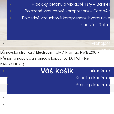
Hladičky betónu a vibračné lišty – Barikell
Pojazdné vzduchové kompresory – CompAir
Pojazdné vzduchové kompresory, hydraulické
kladivá – Rotair
Prenájom
Servis
Domovská stránka
/
Elektrocentrály
/ Pramac PWB1200 –
Použité stroje
Prenosná napájacia stanica s kapacitou 1,0 kWh (Ref:
Financovanie
KA162Y11020)
Váš košík
Akadémia
Kubota akadémia
Bomag akadémia
Odoberajte náš Newsletter
E-shop
Kontakt
Majte prehľad o našich novinkách a akciách