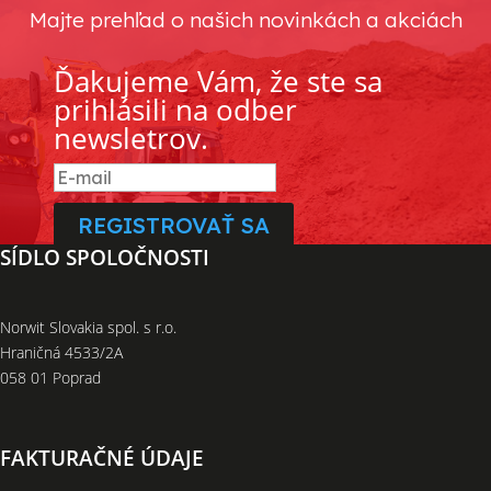
be
Majte prehľad o našich novinkách a akciách
chosen
on
Ďakujeme Vám, že ste sa
the
prihlásili na odber
product
newsletrov.
page
REGISTROVAŤ SA
SÍDLO SPOLOČNOSTI
Norwit Slovakia spol. s r.o.
Hraničná 4533/2A
058 01 Poprad
FAKTURAČNÉ ÚDAJE