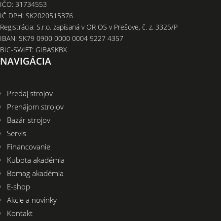
IČO: 31734553
IČ DPH: SK2020515376
Registrácia: S.r.o. zapísaná v OR OS v Prešove, č. z. 3325/P
IBAN: SK79 0900 0000 0004 9227 4357
BIC-SWIFT: GIBASKBX
NAVIGÁCIA
Predaj strojov
Prenájom strojov
Bazár strojov
Servis
Financovanie
Kubota akadémia
Bomag akadémia
E-shop
Akcie a novinky
Kontakt