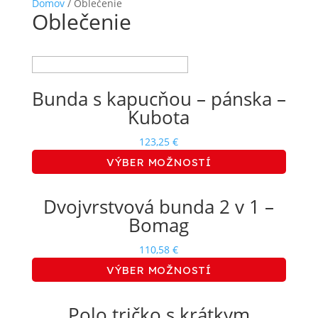
Domov
/ Oblečenie
Oblečenie
Showing all 5 results
This
Bunda s kapucňou – pánska –
product
Kubota
has
multiple
123,25
€
variants.
VÝBER MOŽNOSTÍ
The
options
This
may
Dvojvrstvová bunda 2 v 1 –
product
be
Bomag
has
chosen
multiple
on
110,58
€
variants.
the
VÝBER MOŽNOSTÍ
The
product
options
page
This
may
Polo tričko s krátkym
product