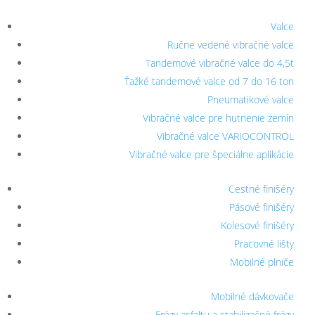
Valce
Ručne vedené vibračné valce
Tandemové vibračné valce do 4,5t
Ťažké tandemové valce od 7 do 16 ton
Pneumatikové valce
Vibračné valce pre hutnenie zemín
Vibračné valce VARIOCONTROL
Vibračné valce pre špeciálne aplikácie
Cestné finišéry
Pásové finišéry
Kolesové finišéry
Pracovné lišty
Mobilné plniče
Mobilné dávkovače
Frézy asfaltu a stabilizačné frézy