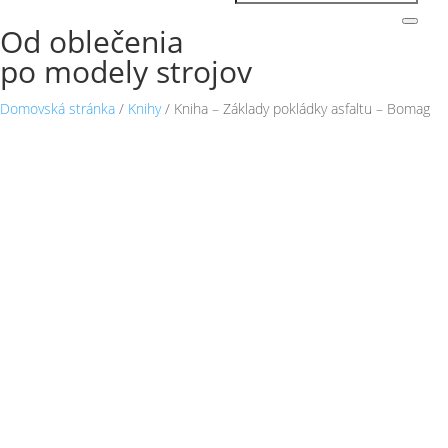
Od oblečenia
po modely strojov
Domovská stránka
/
Knihy
/ Kniha – Základy pokládky asfaltu – Bomag