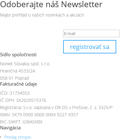
Odoberajte náš Newsletter
Majte prehľad o našich novinkách a akciách
Ďakujeme Vám, že ste
registrovať sa
Sídlo spoločnosti
Norwit Slovakia spol. s r.o.
Hraničná 4533/2A
058 01 Poprad
Fakturačné údaje
IČO: 31734553
IČ DPH: SK2020515376
Registrácia: S.r.o. zapísaná v OR OS v Prešove, č. z. 3325/P
IBAN: SK79 0900 0000 0004 9227 4357
BIC-SWIFT: GIBASKBX
Navigácia
Predaj strojov