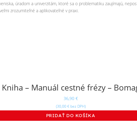
veniska, úradom a univerzitám, ktoré sa o problematiku zaujímajú, nepost
eľmi zrozumiteľné a aplikovateľné v praxi.
Kniha – Manuál cestné frézy – Boma
36,90
€
(
30,00
€
bez DPH)
PRIDAŤ DO KOŠÍKA