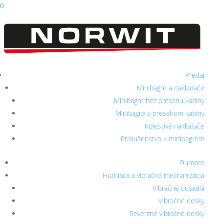
0
Predaj
Minibagre a nakladače
Minibagre bez presahu kabíny
Minibagre s presahom kabíny
Kolesové nakladače
Príslušenstvo k minibagrom
Dumpre
Hutniaca a vibračná mechanizácia
Vibračné dusadlá
Vibračné dosky
Reverzné vibračné dosky