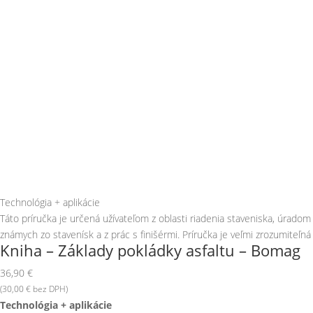
Technológia + aplikácie
Táto príručka je určená užívateľom z oblasti riadenia staveniska, úrado
známych zo stavenísk a z prác s finišérmi. Príručka je veľmi zrozumiteľná 
Kniha – Základy pokládky asfaltu – Bomag
36,90
€
(
30,00
€
bez DPH)
Technológia + aplikácie