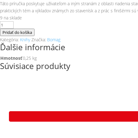
Táto príručka poskytuje užívateľom a iným stranám z oblasti riadenia sta
praktických tém a výkladov známych zo stavenísk a z prác s finišérmi sú v
9 na sklade
množstvo
Kniha
Pridať do košíka
-
Kategória:
Knihy
Značka:
Bomag
Ďalšie informácie
Základy
pokládky
Hmotnosť
0,25 kg
asfaltu
Súvisiace produkty
-
Bomag